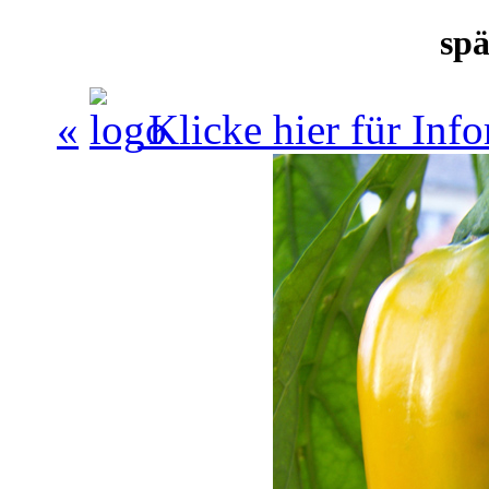
spä
«
Klicke hier für In