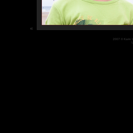
«
2007 © Karin 
L