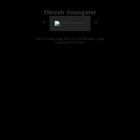
Thrush Youngster
«
»
2007 © Karin Uhlig
RSS 2.0
|
ATOM feed
|
login
Ladezeit: 6.347 sec.