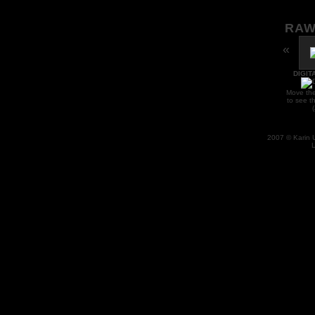
RAW
«
DIGIT
Move the
to see t
2007 © Karin 
L